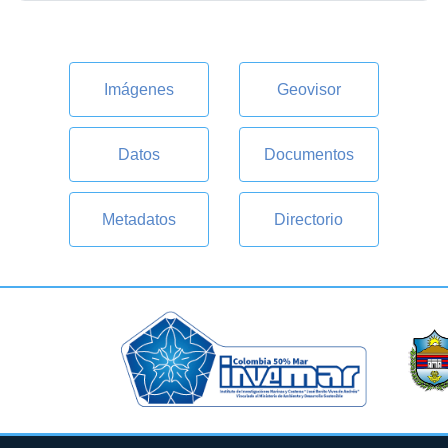
Imágenes
Geovisor
Datos
Documentos
Metadatos
Directorio