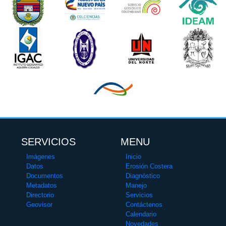
SERVICIOS
MENU
Imágenes
Inicio
Datos
Erosión Costera
Documentos
Diagnóstico
Metadatos
Manejo
Directorio
Servicios
Geovisor
Contáctenos
Calendario
Novedades