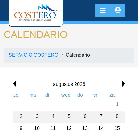
CALENDARIO
SERVICIO COSTERO
Calendario
00:00
01:00
augustus 2026
02:00
zo
ma
di
woe
do
vr
za
1
03:00
2
3
4
5
6
7
8
04:00
9
10
11
12
13
14
15