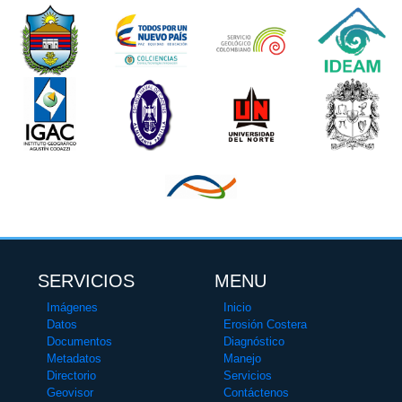
SERVICIOS
MENU
Imágenes
Inicio
Datos
Erosión Costera
Documentos
Diagnóstico
Metadatos
Manejo
Directorio
Servicios
Geovisor
Contáctenos