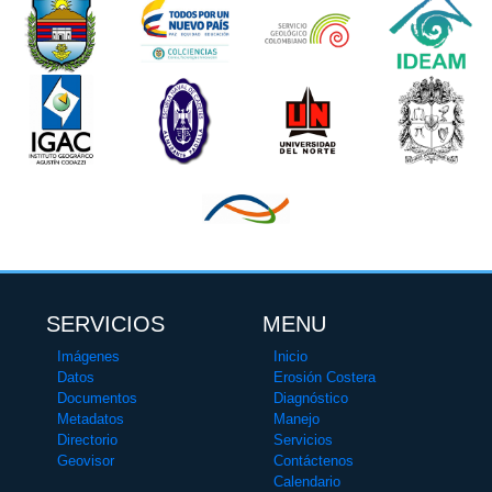
SERVICIOS
MENU
Imágenes
Inicio
Datos
Erosión Costera
Documentos
Diagnóstico
Metadatos
Manejo
Directorio
Servicios
Geovisor
Contáctenos
Calendario